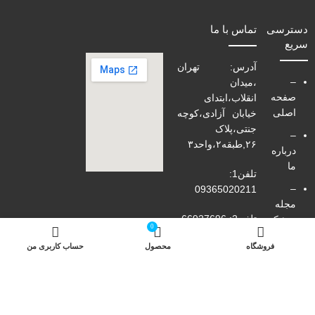
دسترسی
تماس با ما
سریع
آدرس: تهران
–
،میدان
صفحه
انقلاب،ابتدای
اصلی
خیابان آزادی،کوچه
جنتی،پلاک
–
۲۶,طبقه۲،واحد۳
درباره
ما
تلفن1:
–
09365020211
مجله
تلفن2: 66927696
پزشکی
0
-ارتباط
فروشگاه
محصول
حساب کاربری من
فکس:66429737
با ما