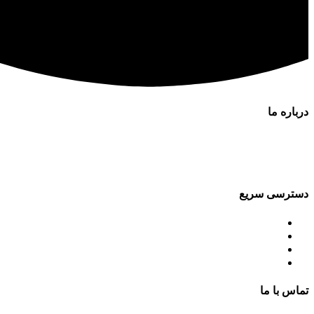
0
موارد
/
0
تومان
درباره ما
شرکت پرتو تصویر آریا از سال 1395 با
کیفی دستگاههای پرتو تشخیصی را با اخذ مجوز از سازمان انرژی اتمی
دسترسی سریع
– صفحه اصلی
– درباره ما
– مجله پزشکی
-ارتباط با ما
تماس با ما