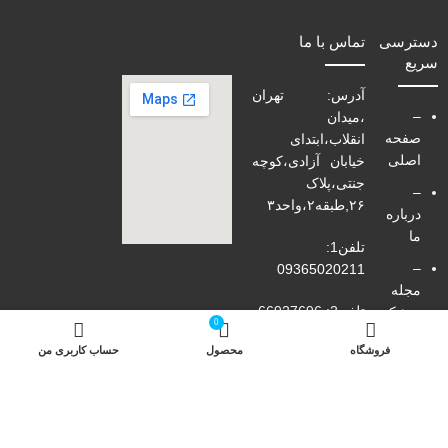
دسترسی
تماس با ما
سریع
آدرس: تهران
–
،میدان
صفحه
انقلاب،ابتدای
اصلی
خیابان آزادی،کوچه
جنتی،پلاک
–
۲۶,طبقه۲،واحد۳
درباره
ما
تلفن1:
–
09365020211
مجله
تلفن2: 66927696
پزشکی
0
-ارتباط
فروشگاه
محصول
حساب کاربری من
فکس:66429737
با ما